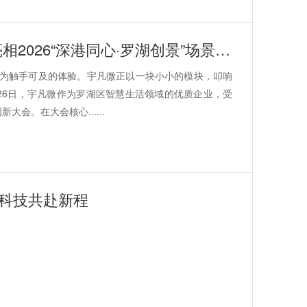
赋能场景创新：宇凡微携AI硬件解决方案亮相2026“深港同心·罗湖创景”场景创新大会!
为触手可及的体验。宇凡微正以一块小小的模块，叩响
月26日，宇凡微作为罗湖区智慧生活领域的优质企业，受
会。在大会核心......
齐科技共赴新程