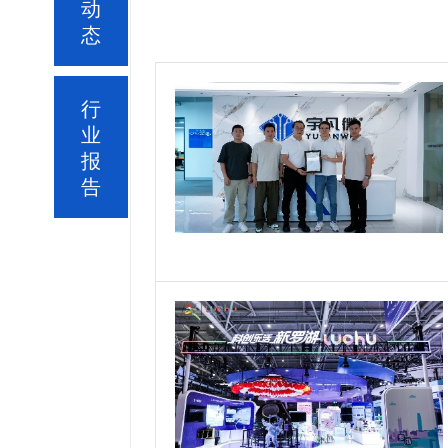
动
态
行
业
报
告