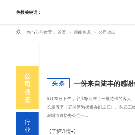
热搜关键词：
您当前的位置：
首页
新闻资讯
公司动态
>
>
公
一份来自陆丰的感谢
司
头 条
动
态
5月22日下午，宇凡微迎来了一批特殊的客人
长廖雁平（罗湖笋岗街道办副主任）、队员王
深圳市政协办公厅一...
行
业
【了解详情+】