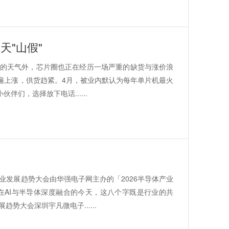
天"山假"
热的天气外，芯片圈也正在经历一场严重的缺货与涨价浪
遍上涨，供货趋紧。4月，被业内默认为每年单片机最火
们，选择放下电话......
体产业发展趋势大会由华强电子网主办的「2026半导体产业
在AI与半导体深度融合的今天，这八个字既是行业的共
势大会深圳宇凡微电子......