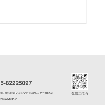
55-82225097
微信二维码
湖区笋岗街道田心社区宝安北路4004号艺方创启501
xiaoan@yfwdz.cn