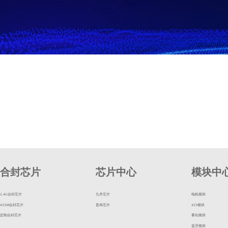
合封芯片
芯片中心
模块中
2.4G合封芯片
九齐芯片
电机模块
433M合封芯片
普冉芯片
433模块
定制合封芯片
雾化模块
蓝牙模块