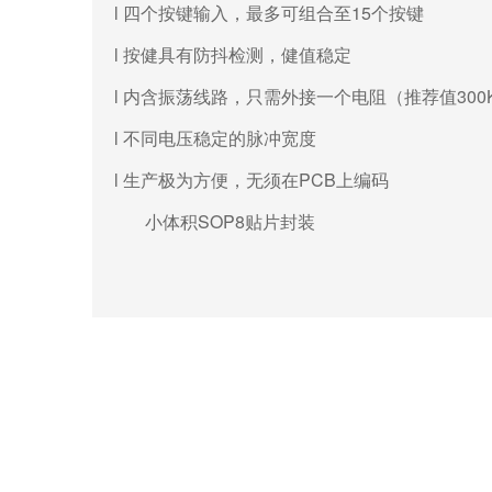
l 四个按键输入，最多可组合至15个按键
l
按健具有防抖检测，健值稳定
l 内含振荡线路，只需外接一个电阻（推荐值300
l 不同电压稳定的脉冲宽度
l 生产极为方便，无须在PCB
上编码
小体积SOP8贴片封装