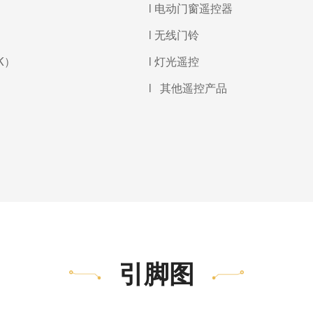
l 电动门窗遥控器
l 无线门铃
K
）
l 灯光遥控
l
其他遥控产品
引脚图