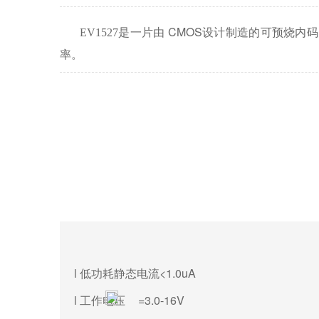
CMOS设计制造的可预烧内码的
EV1527
是一片由
率。
l 低功耗静态电流<1.0uA
l 工作电压
=3.0-16V