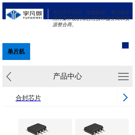
专注芯片合封、定制封装、单片机应
用方案开发的综合性技术服务商和资
源整合商。
单片机
解决方案
新闻资讯
关于我们
产品中心
合封芯片
芯片中心
特殊封装