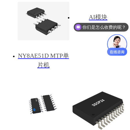
AI模块
你们是怎么收费的呢？
NY8AE51D MTP单
片机