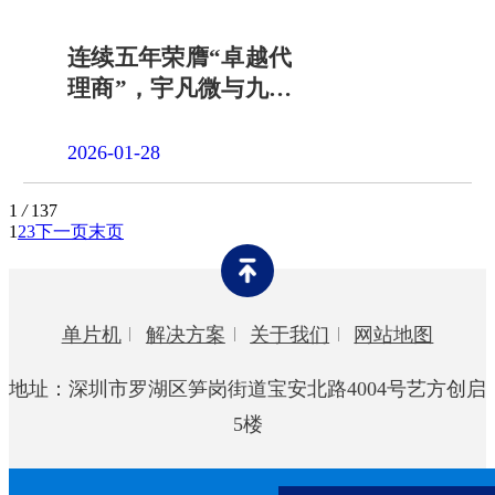
连续五年荣膺“卓越代
理商”，宇凡微与九齐
科技共赴新程
2026-01-28
1
/
137
1
2
3
下一页
末页
单片机
解决方案
关于我们
网站地图
地址：深圳市罗湖区笋岗街道宝安北路4004号艺方创启
5楼