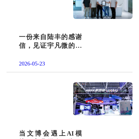
品申请
单片机封
装定制
项目合作
开发
社会责任
一份来自陆丰的感谢
信，见证宇凡微的社
招贤纳士
会责任之路
2026-05-23
当文博会遇上AI模