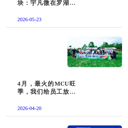
块：宇凡微在罗湖展
团交出“文化+科技”新
答卷
2026-05-23
4月，最火的MCU旺
季，我们给员工放了
一天"山假"
2026-04-20