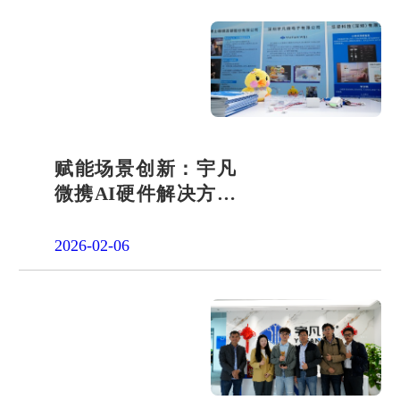
赋能场景创新：宇凡
微携AI硬件解决方案
亮相2026“深港同心·
罗湖创景”场景创新大
2026-02-06
会!