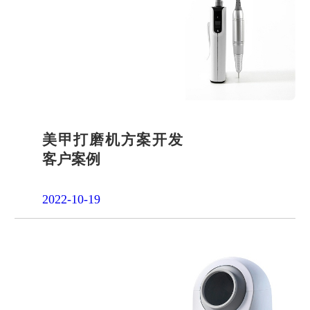
品申请
单片机封
装定制
项目合作
开发
社会责任
招贤纳士
美甲打磨机方案开发
客户案例
2022-10-19