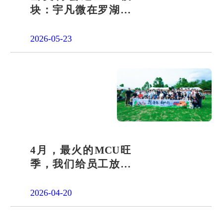
块：宇凡微在罗湖展
团交出“文化+科技”新
答卷
2026-05-23
4月，最火的MCU旺
季，我们给员工放了
一天"山假"
2026-04-20