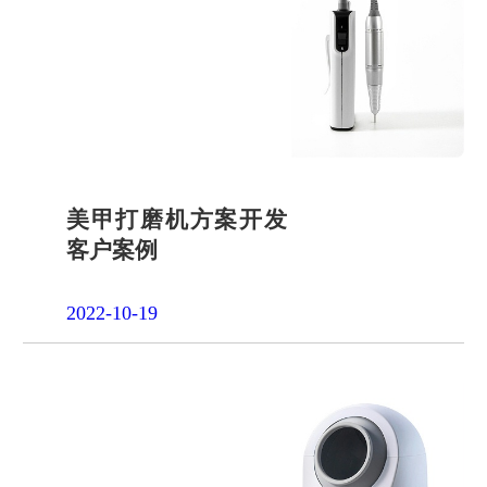
品申请
单片机封
装定制
项目合作
开发
社会责任
招贤纳士
美甲打磨机方案开发
客户案例
2022-10-19