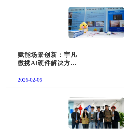
赋能场景创新：宇凡
微携AI硬件解决方案
亮相2026“深港同心·
罗湖创景”场景创新大
2026-02-06
会!