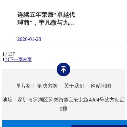
连续五年荣膺“卓越代
理商”，宇凡微与九齐
科技共赴新程
2026-01-28
1
/
137
1
2
3
下一页
末页
单片机
解决方案
关于我们
网站地图
地址：深圳市罗湖区笋岗街道宝安北路4004号艺方创启
5楼