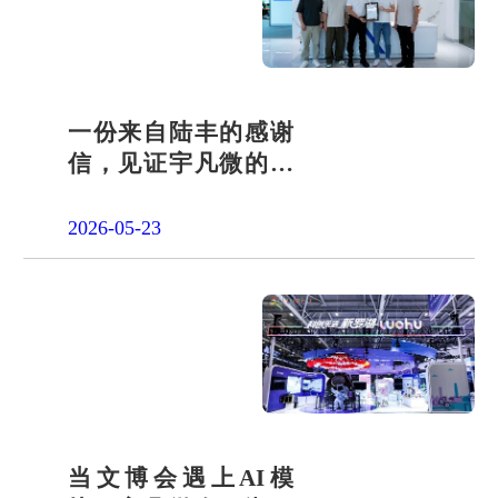
品申请
单片机封
装定制
项目合作
开发
社会责任
一份来自陆丰的感谢
信，见证宇凡微的社
招贤纳士
会责任之路
2026-05-23
当文博会遇上AI模