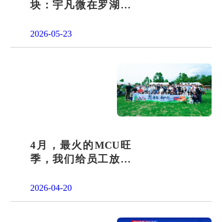
块：宇凡微在罗湖展
团交出“文化+科技”新
答卷
2026-05-23
4月，最火的MCU旺
季，我们给员工放了
一天"山假"
2026-04-20