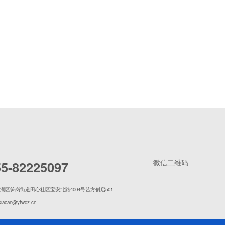
微信二维码
55-82225097
湖区笋岗街道田心社区宝安北路4004号艺方创启501
xiaoan@yfwdz.cn