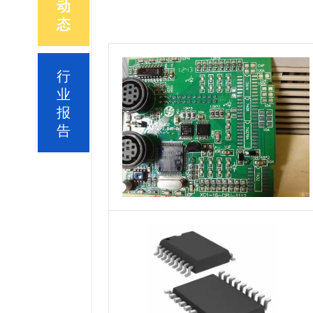
动
态
行
业
报
告