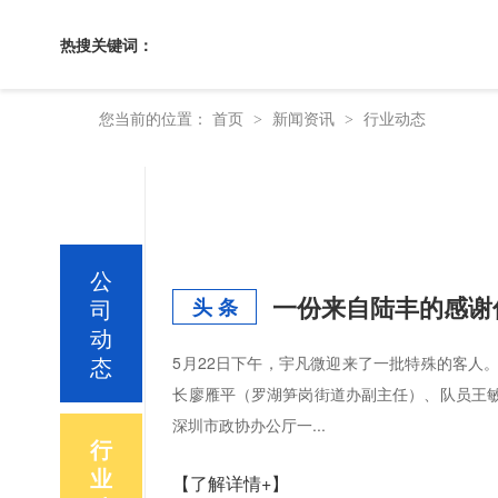
热搜关键词：
您当前的位置：
首页
新闻资讯
行业动态
>
>
公
一份来自陆丰的感谢
司
头 条
动
态
5月22日下午，宇凡微迎来了一批特殊的客人
长廖雁平（罗湖笋岗街道办副主任）、队员王
深圳市政协办公厅一...
行
业
【了解详情+】