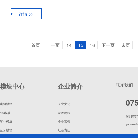
详情 >>
首页
上一页
14
15
16
下一页
末页
模块中心
企业简介
联系我们
07
电机模块
企业文化
433模块
发展历程
深圳市罗
雾化模块
企业荣誉
yufanwei
蓝牙模块
社会责任