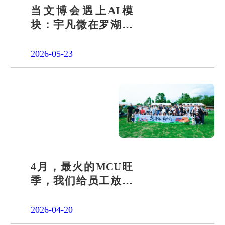
当文博会遇上AI模
块：宇凡微在罗湖展
团交出“文化+科技”新
答卷
2026-05-23
4月，最火的MCU旺
季，我们给员工放了
一天"山假"
2026-04-20