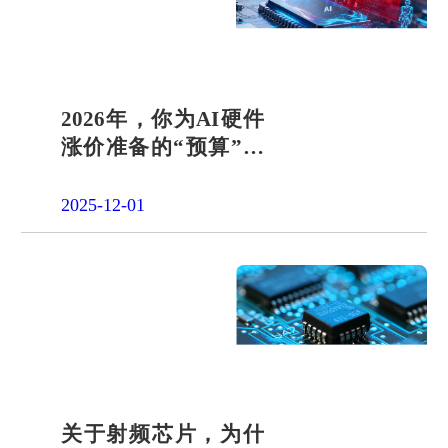
品申请
单片机封
装定制
项目合作
开发
社会责任
2026年，你为AI硬件
涨价准备的“预算”可
招贤纳士
能要不够了
2025-12-01
关于射频芯片，为什