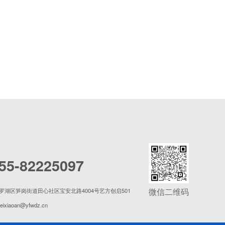
55-82225097
微信二维码
罗湖区笋岗街道田心社区宝安北路4004号艺方创启501
eixiaoan@yfwdz.cn