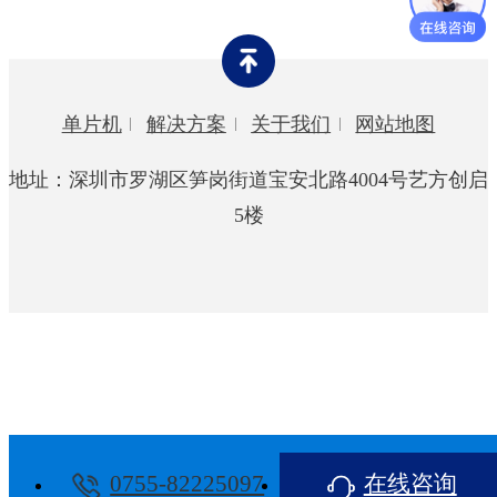
灯饰行业
玩具行业
单片机
解决方案
关于我们
网站地图
智能家居
地址：深圳市罗湖区笋岗街道宝安北路4004号艺方创启
宠物用品
5楼
0755-82225097
在线咨询