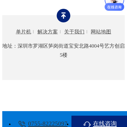
灯饰行业
玩具行业
单片机
解决方案
关于我们
网站地图
智能家居
地址：深圳市罗湖区笋岗街道宝安北路4004号艺方创启
宠物用品
5楼
0755-82225097
在线咨询