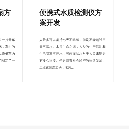
扇方
便携式水质检测仪方
案开发
过一打开车
人最多可以坚持七天不吃饭，但是不能超过三
况，车内的
天不喝水。水是生命之源，人类的生产活动和
以降低车内
生活都离不开水，可想而知水对于人类来说是
门制定了一
有多么重要。但是随着社会经济的快速发展、
工业化速度加快，水污...