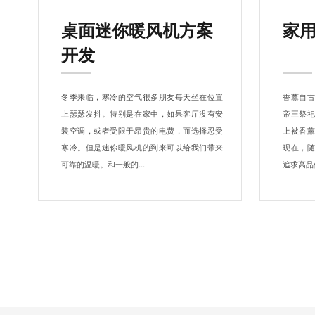
桌面迷你暖风机方案
家
开发
冬季来临，寒冷的空气很多朋友每天坐在位置
香薰自
上瑟瑟发抖。特别是在家中，如果客厅没有安
帝王祭
装空调，或者受限于昂贵的电费，而选择忍受
上被香
寒冷。但是迷你暖风机的到来可以给我们带来
现在，
可靠的温暖。和一般的...
追求高品位