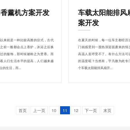
用香薰机方案开发
车载太阳能排风
案开发
古以来就是一种比较高雅的仪式，古代
在夏天的时候，每一位车主都经历
祀之前一般都会点上香炉，沐浴之后换
门就感受到一股热浪迎面袭来的情
薰过的服饰，那时候被称之为焚香。而
高温人直呼受不了。有什么方法可
随着人们生活水平的提高，人们越来越
的温度呢？当然有，宇凡微为此专
的生活，而...
个车载太阳能排风扇开...
首页
上一页
10
11
12
下一页
末页