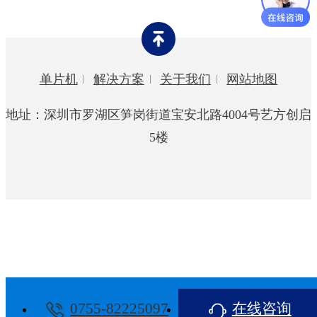
灯饰行业
玩具行业
单片机
解决方案
关于我们
网站地图
智能家居
地址：深圳市罗湖区笋岗街道宝安北路4004号艺方创启
宠物用品
5楼
0755-82225097
在线咨询