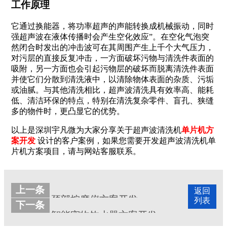
工作原理
它通过换能器，将功率超声的声能转换成机械振动，同时
强超声波在液体传播时会产生空化效应”。在空化气泡突
然闭合时发出的冲击波可在其周围产生上千个大气压力，
对污层的直接反复冲击，一方面破坏污物与清洗件表面的
吸附，另一方面也会引起污物层的破坏而脱离清洗件表面
并使它们分散到清洗液中，以清除物体表面的杂质、污垢
或油腻。与其他清洗相比，超声波清洗具有效率高、能耗
低、清洁环保的特点，特别在清洗复杂零件、盲孔、狭缝
多的物件时，更凸显它的优势。
以上是深圳宇凡微为大家分享关于
超声波清洗机
单片机方
案开发
设计的客户案例，如果您需要开发
超声波清洗机
单
片机方案项目，请与网站客服联系。
上一条
返回
颈部按摩仪方案开发
列表
下一条
智能宠物饮水器方案开发