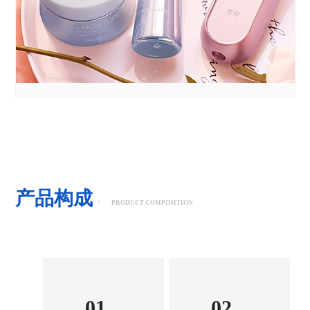
产品构成
/
PRODUCT COMPOSITION
01
02