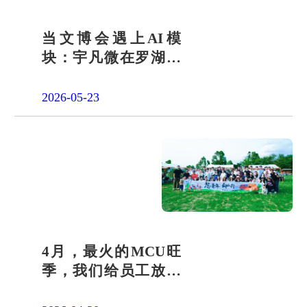
当文博会遇上AI模
块：宇凡微在罗湖展
团交出“文化+科技”新
答卷
2026-05-23
4月，最火的MCU旺
季，我们给员工放了
一天"山假"