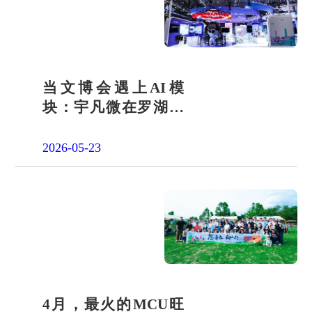
当文博会遇上AI模
块：宇凡微在罗湖展
团交出“文化+科技”新
答卷
2026-05-23
4月，最火的MCU旺