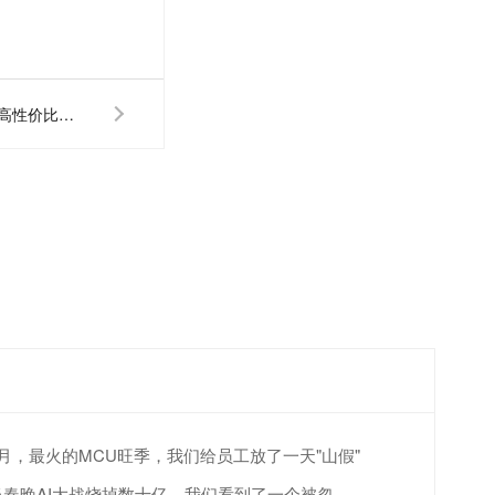
Y480X芯片基于433频段的最高性价比芯片
4月，最火的MCU旺季，我们给员工放了一天"山假"
当春晚AI大战烧掉数十亿，我们看到了一个被忽视的真相