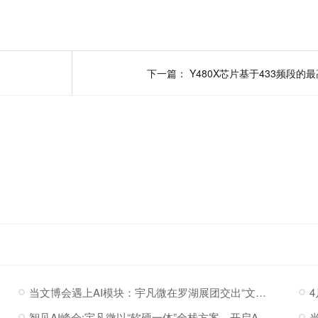
下一篇：
当文博会遇上AI模块：宇凡微在罗湖展团交出“文化+科技”新答卷
智见AI峰会:宇凡微以“软硬一体”全栈方案，开启AI硬件落地加速度