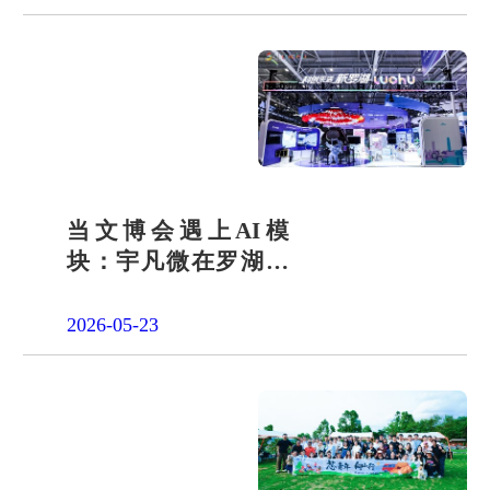
当文博会遇上AI模
块：宇凡微在罗湖展
团交出“文化+科技”新
答卷
2026-05-23