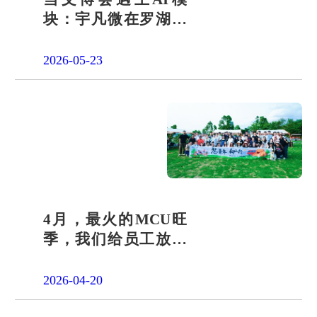
块：宇凡微在罗湖展
团交出“文化+科技”新
答卷
2026-05-23
4月，最火的MCU旺
季，我们给员工放了
一天"山假"
2026-04-20