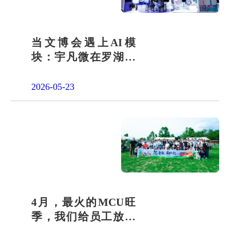
当文博会遇上AI模
块：宇凡微在罗湖展
团交出“文化+科技”新
答卷
2026-05-23
4月，最火的MCU旺
季，我们给员工放了