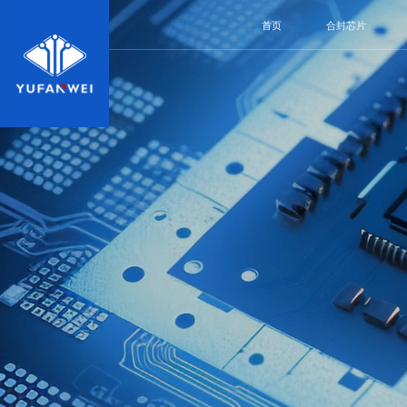
首页
合封芯片