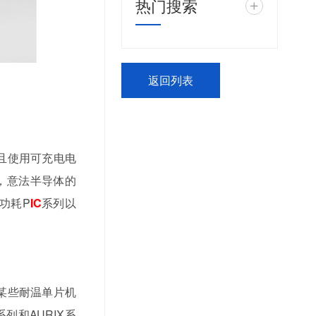
热门搜索
+
返回列表
且使用可充电电
，意法半导体的
低功耗P
IC
系列以
某些耐温单片机
C系列和AURIX系