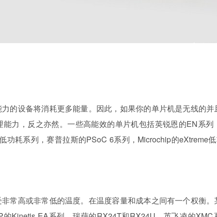
能力的设备将消耗更多能量。因此，如果你的单片机是无线的并
理能力，反之亦然。一些高能效的单片机包括英锐恩的EN系列
超低功耗系列，赛普拉斯的PSoC 6系列，Microchip的eXtreme
受非常高或非常低的温度。在温度容量和成本之间有一个权衡。
列，NXP的Kinetis EA系列，瑞萨的RX24T和RX24U，英飞凌的XM