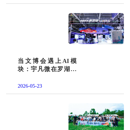
当文博会遇上AI模
块：宇凡微在罗湖展
团交出“文化+科技”新
答卷
2026-05-23