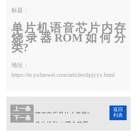
标题：
单片机语音芯片内存
烧录器ROM如何分
类?
地址：
https://m.yufanwei.com/articles/dpjyyx.html
上一条
返回
阈值电压是什么意思?
列表
下一条
单片机和plc哪个前景好？