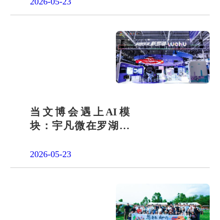
2026-05-23
当文博会遇上AI模
块：宇凡微在罗湖展
团交出“文化+科技”新
答卷
2026-05-23