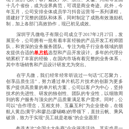
十几个省份，成为业界典范，可谓是商业奇迹。此外，今
年五月，公司安排全体成员学习抖音运营等一系列课程，
搭建好了完整的团队和体系，同时制定了成熟有效激励机
制，加上各部门高效协作，现已初见成效。
深圳宇凡微电子有限公司成立于2017年2月27日，发
展至今，公司拥有一批有着丰富经验的产品开发工程师团
队，和资深的业务服务团队。专注为电子行业各领域的朋
友提供合适的
单片机
选型和产品开发设计。多年的代理分
销累积了丰富的经验，在国内市场有着完整的业务体系，
其中市场销售和产品设计研发尤为突出。
在宇凡微，我们经常经常听说过一句话“汇芯聚力，
创享品质生活”，努力通过单片机芯片技术的创新为更多
客户提供高质量的单片机方案，公司以客户为中心，坚持
技术的先进性、研发的独创性、团队的专业性，以细致周
到的客户服务与顶尖的产品质量满足客户需求。同时，公
司以“合作理念，互相支持、互赢互利”为企业使命，在领
航人黄总(黄宇)和廖总(廖锡略)的带领下，直挂云帆、乘风
破浪，致力于实现“员工就是老板”的企业愿景!
参选本次“全国十大牛商”企业评选活动，其实也是一