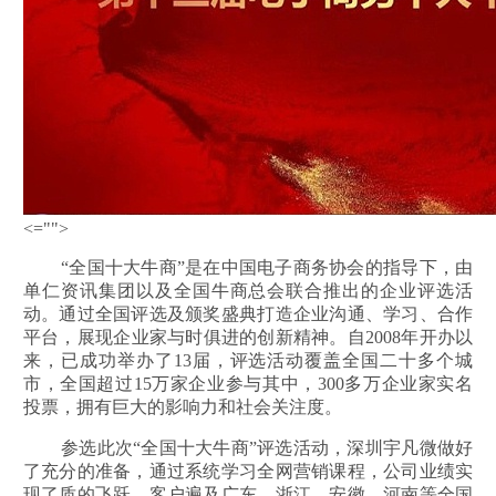
<="">
“全国十大牛商”是在中国电子商务协会的指导下，由
单仁资讯集团以及全国牛商总会联合推出的企业评选活
动。通过全国评选及颁奖盛典打造企业沟通、学习、合作
平台，展现企业家与时俱进的创新精神。自2008年开办以
来，已成功举办了13届，评选活动覆盖全国二十多个城
市，全国超过15万家企业参与其中，300多万企业家实名
投票，拥有巨大的影响力和社会关注度。
参选此次“全国十大牛商”评选活动，深圳宇凡微做好
了充分的准备，通过系统学习全网营销课程，公司业绩实
现了质的飞跃，客户遍及广东、浙江、安徽、河南等全国