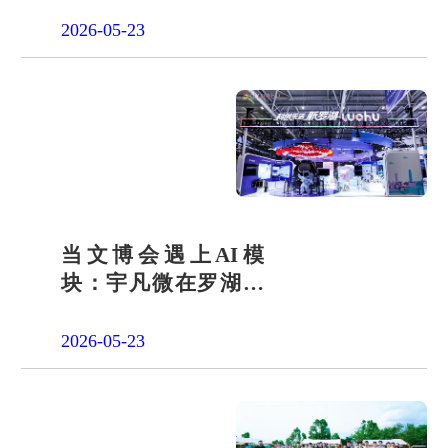
2026-05-23
当文博会遇上AI模
块：宇凡微在罗湖展
团交出“文化+科技”新
答卷
2026-05-23