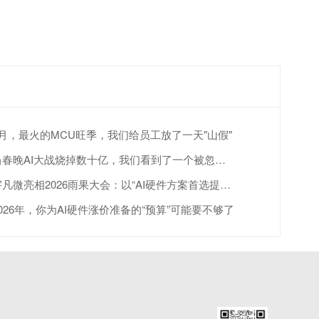
4月，最火的MCU旺季，我们给员工放了一天"山假"
当春晚AI大战烧掉数十亿，我们看到了一个被忽视的真相
宇凡微亮相2026雨果大会：以“AI硬件方案首选提供商”赋能跨境出海
2026年，你为AI硬件涨价准备的“预算”可能要不够了