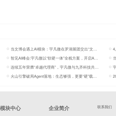
当文博会遇上AI模块：宇凡微在罗湖展团交出“文化+科技”新答卷
智见AI峰会:宇凡微以“软硬一体”全栈方案，开启AI硬件落地加速度
连续五年荣膺“卓越代理商”，宇凡微与九齐科技共赴新程
火山引擎破局Agent落地：生态够强，更要“硬”载体托底
模块中心
企业简介
联系我们