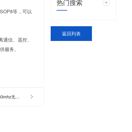
热门搜索
+
OP8等，可以
返回列表
距离通信、遥控、
提供服务。
低成本、低功耗、小体积的433mhz无线模块，宇凡微433m合封芯片