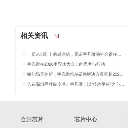
相关资讯
一份来自陆丰的感谢信，见证宇凡微的社会责任之路
宇凡微在2026半导体大会上的思考与行动
赋能场景创新：宇凡微携AI硬件解决方案亮相2026“深港同心·罗湖创景”场景创新大会!
入选深圳品牌白皮书！宇凡微：以“技术平权”之心，与深圳共赴AI
合封芯片
芯片中心