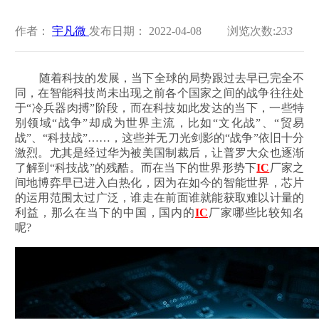
作者：
宇凡微
发布日期： 2022-04-08
浏览次数:
233
随着科技的发展，当下全球的局势跟过去早已完全不
同，在智能科技尚未出现之前各个国家之间的战争往往处
于“冷兵器肉搏”阶段，而在科技如此发达的当下，一些特
别领域“战争”却成为世界主流，比如“文化战”、“贸易
战”、“科技战”……，这些并无刀光剑影的“战争”依旧十分
激烈。尤其是经过华为被美国制裁后，让普罗大众也逐渐
了解到“科技战”的残酷。而在当下的世界形势下
IC
厂家之
间地博弈早已进入白热化，因为在如今的智能世界，芯片
的运用范围太过广泛，谁走在前面谁就能获取难以计量的
利益，那么在当下的中国，国内的
IC
厂家哪些比较知名
呢?