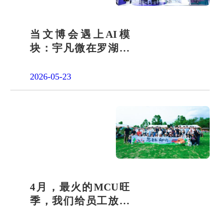
当文博会遇上AI模
块：宇凡微在罗湖展
团交出“文化+科技”新
答卷
2026-05-23
4月，最火的MCU旺
季，我们给员工放了
一天"山假"