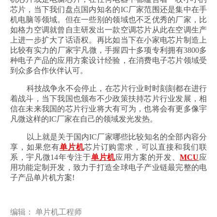
芯片，当下我们盘点国内知名的IC厂家范围还是集中在手
机电脑等领域。但在一些别的领域也不乏优秀的厂家，比
如格力空调就曾自主研发出一款空调芯片从此在空调生产
上进一步扩大了话语权。再比如当下在小家电芯片制造上
比较有实力的厂家宇凡微，手握四十多项专利拥有3800多
种电子产品的应用方案设计经验，在消费电子芯片领域受
到众多合作伙伴认可。
科技战争永不会停止，在芯片行业时时刻刻都在进行
着战斗，当下我国也颁布不少政策扶持芯片行业发展，相
信在未来我国的芯片行业将大有可为，也将会有更多像宇
凡微这样的IC厂家在自己的领域发光发热。
以上就是关于国内IC厂家哪些比较知名的全部内容分
享，如果您有
单片机
芯片订购需求，可以直接和我们联
系，宇凡微14年专注于
单片机
应用方案的开发、
MCU
应
用功能定制开发，致力于打造全球电子产业链最完整的电
子产品单片机方案!
编辑： 单片机工程师