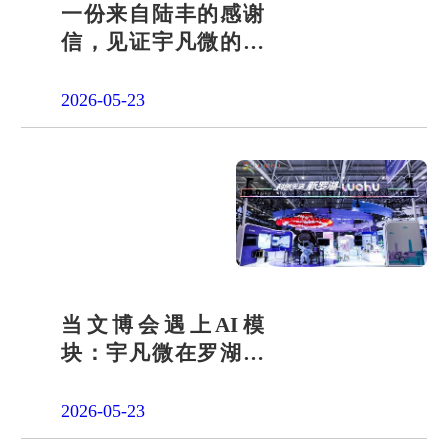
一份来自陆丰的感谢
信，见证宇凡微的社
会责任之路
2026-05-23
当文博会遇上AI模
块：宇凡微在罗湖展
团交出“文化+科技”新
答卷
2026-05-23