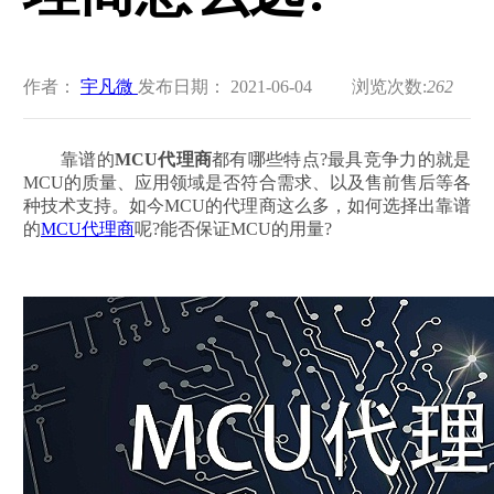
作者：
宇凡微
发布日期： 2021-06-04
浏览次数:
262
靠谱的
MCU代理商
都有哪些特点?最具竞争力的就是
MCU的质量、应用领域是否符合需求、以及售前售后等各
种技术支持。如今MCU的代理商这么多，如何选择出靠谱
的
MCU代理商
呢?能否保证MCU的用量?