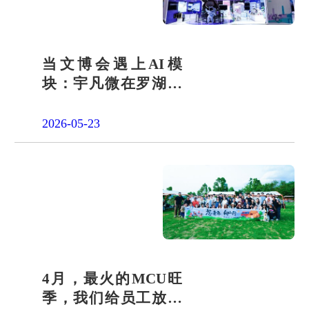
当文博会遇上AI模
块：宇凡微在罗湖展
团交出“文化+科技”新
答卷
2026-05-23
4月，最火的MCU旺
季，我们给员工放了