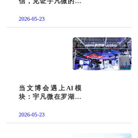
信，见证宇凡微的社
会责任之路
2026-05-23
当文博会遇上AI模
块：宇凡微在罗湖展
团交出“文化+科技”新
答卷
2026-05-23