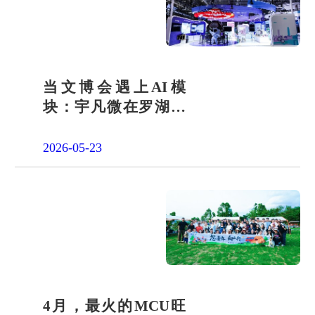
当文博会遇上AI模
块：宇凡微在罗湖展
团交出“文化+科技”新
答卷
2026-05-23
4月，最火的MCU旺