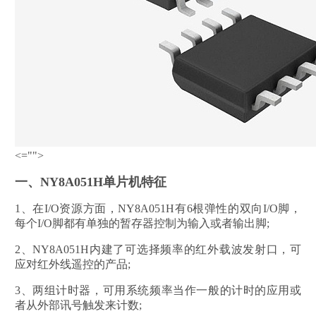
<="">
一、NY8A051H单片机特征
1、在I/O资源方面，NY8A051H有6根弹性的双向I/O脚，
每个I/O脚都有单独的暂存器控制为输入或者输出脚;
2、NY8A051H内建了可选择频率的红外载波发射口，可
应对红外线遥控的产品;
3、两组计时器，可用系统频率当作一般的计时的应用或
者从外部讯号触发来计数;