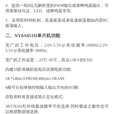
4、提供一组8位元解析度的PWM输出或者蜂鸣器输出，可
用来驱动马达、LED、或蜂鸣器等等;
5、采用双时钟机制，高速振荡或者低速振荡都由内部RC
振荡输入。
二、NY8A051H单片机功能
宽广的工作电压：2.0V-5.5V@系统频率≤8MHz;2.2V-
5.5V@系统频率>8MHz;
宽广的工作温度：-25℃~85℃，高达±5KV的ESD;
内建16阶准确的低电压侦测电路功能;
1K*14bits EPROM;48bytes SRAM;
6根可分别单独控制输入输出方向的I/O脚;
存取资料有直接或简介定址模式;
38/57KHz红外线载波频率可供选择,同时载波之极性也可
以根据数据做选择;