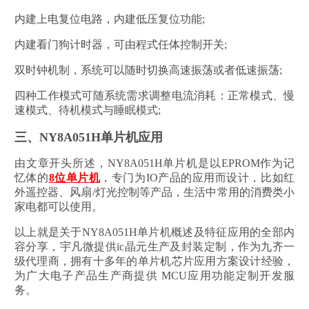
内建上电复位电路，内建低压复位功能;
内建看门狗计时器，可由程式任体控制开关;
双时钟机制，系统可以随时切换高速振荡或者低速振荡;
四种工作模式可随系统需求调整电流消耗：正常模式、慢
速模式、待机模式与睡眠模式;
三、NY8A051H单片机应用
由文章开头所述，NY8A051H单片机是以EPROM作为记
忆体的
8位单片机
，专门为IO产品的应用而设计，比如红
外遥控器、风扇/灯光控制等产品，生活中常用的消费类小
家电都可以使用。
以上就是关于NY8A051H单片机概述及特征应用的全部内
容分享，宇凡微提供ic晶元生产及封装定制，作为九齐一
级代理商，拥有十多年的单片机芯片应用方案设计经验，
为广大电子产品生产商提供 MCU应用功能定制开发服
务。