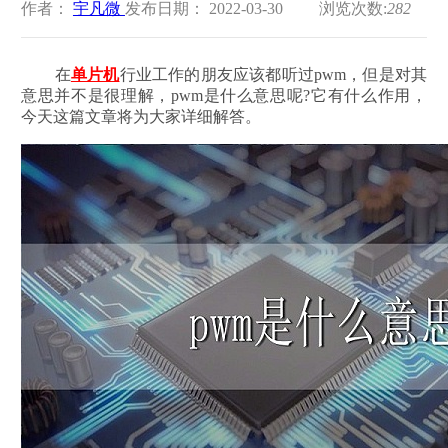
作者：
宇凡微
发布日期： 2022-03-30
浏览次数:
282
在
单片机
行业工作的朋友应该都听过pwm，但是对其
意思并不是很理解，pwm是什么意思呢?它有什么作用，
今天这篇文章将为大家详细解答。