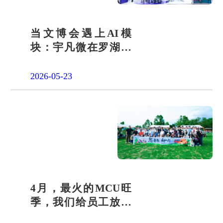
当文博会遇上AI模
块：宇凡微在罗湖展
团交出“文化+科技”新
答卷
2026-05-23
4月，最火的MCU旺
季，我们给员工放了
一天"山假"