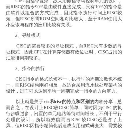
CISC因指令复杂，故采用微指令码控制单元的设计，
而RISC的指令90%是由硬件直接完成，只有10%的指令是
由软件以组合的方式完成，因此指令执行时间上RISC较
短，但RISC所需ROM空间相对比较大，至于RAM使用大
小应该与程序的应用比较有关系。
2、寻址模式
CISC的需要较多的寻址模式，而RISC只有少数的寻
址模式，因此CPU在计算存储器有效位址时，CISC占用的
汇流排周期较多。
3、指令的执行
CISC指令的格式长短不一，执行时的周期次数也不统
一，而RISC结构刚好相反，故适合采用流水线处理架构的
设计，进而可以达到平均一周期完成一指令的方向努力。
以上就是关于
risc和cisc的特点和区别
的内容分享，总
而言之，在设计上RISC较CISC简单，同时因为CISC的执
行步骤过多，闲置的单元电路等待时间增长，不利于平行
处理的设计，所以就效能而言RISC较CISC还是占了上
风，但RISC因指令精简化后造成应用程式码变大，需要较