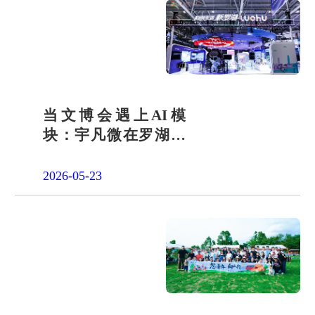
当文博会遇上AI模
块：宇凡微在罗湖展
团交出“文化+科技”新
答卷
2026-05-23