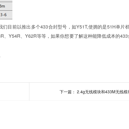
目前以推出多个433合封型号，如Y51T,使拥的是51H单片机+
3R、Y54R、Y62R等等，如果你想要了解这种能降低成本的43
讯
下一篇：
2.4g无线模块和433M无线