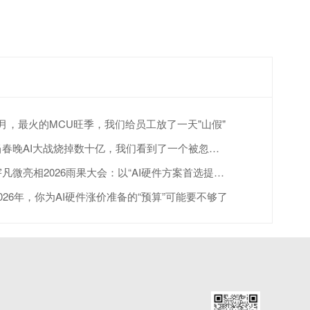
4月，最火的MCU旺季，我们给员工放了一天"山假"
当春晚AI大战烧掉数十亿，我们看到了一个被忽视的真相
宇凡微亮相2026雨果大会：以“AI硬件方案首选提供商”赋能跨境出海
2026年，你为AI硬件涨价准备的“预算”可能要不够了