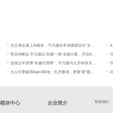
当文博会遇上AI模块：宇凡微在罗湖展团交出“文化+科技”新答卷
智见AI峰会:宇凡微以“软硬一体”全栈方案，开启AI硬件落地加速度
连续五年荣膺“卓越代理商”，宇凡微与九齐科技共赴新程
火山引擎破局Agent落地：生态够强，更要“硬”载体托底
模块中心
企业简介
联系我们