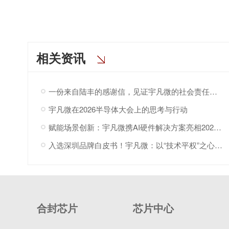
相关资讯
一份来自陆丰的感谢信，见证宇凡微的社会责任之路
宇凡微在2026半导体大会上的思考与行动
赋能场景创新：宇凡微携AI硬件解决方案亮相2026“深港同心·罗湖创景”场景创新大会!
入选深圳品牌白皮书！宇凡微：以“技术平权”之心，与深圳共赴AI
合封芯片
芯片中心