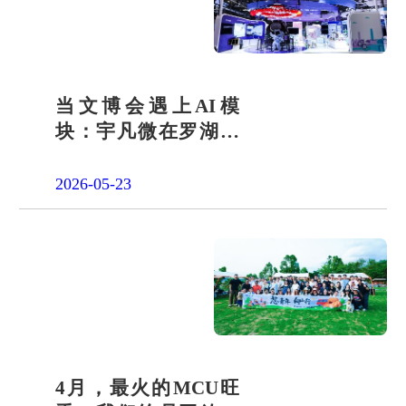
当文博会遇上AI模
块：宇凡微在罗湖展
团交出“文化+科技”新
答卷
2026-05-23
4月，最火的MCU旺