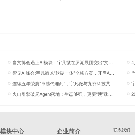
当文博会遇上AI模块：宇凡微在罗湖展团交出“文化+科技”新答卷
智见AI峰会:宇凡微以“软硬一体”全栈方案，开启AI硬件落地加速度
连续五年荣膺“卓越代理商”，宇凡微与九齐科技共赴新程
火山引擎破局Agent落地：生态够强，更要“硬”载体托底
模块中心
企业简介
联系我们