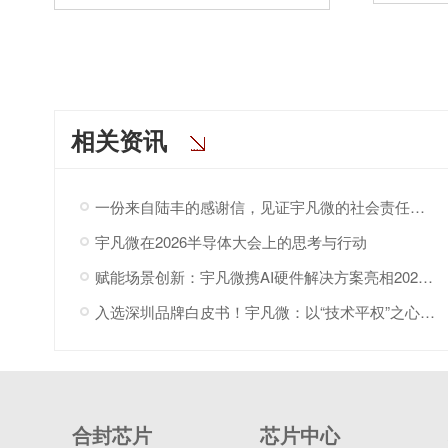
相关资讯
一份来自陆丰的感谢信，见证宇凡微的社会责任之路
宇凡微在2026半导体大会上的思考与行动
赋能场景创新：宇凡微携AI硬件解决方案亮相2026“深港同心·罗湖创景”场景创新大会!
入选深圳品牌白皮书！宇凡微：以“技术平权”之心，与深圳共赴AI
合封芯片
芯片中心