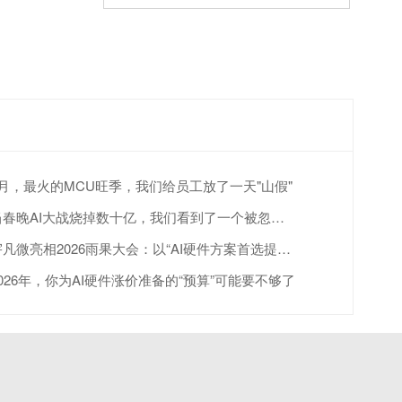
4月，最火的MCU旺季，我们给员工放了一天"山假"
当春晚AI大战烧掉数十亿，我们看到了一个被忽视的真相
宇凡微亮相2026雨果大会：以“AI硬件方案首选提供商”赋能跨境出海
2026年，你为AI硬件涨价准备的“预算”可能要不够了