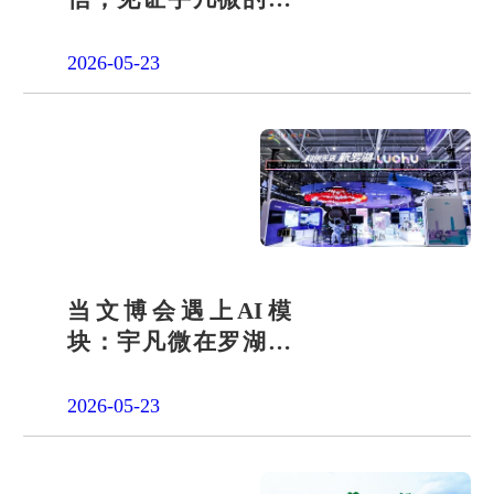
会责任之路
2026-05-23
当文博会遇上AI模
块：宇凡微在罗湖展
团交出“文化+科技”新
答卷
2026-05-23