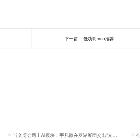
下一篇：
低功耗mcu推荐
当文博会遇上AI模块：宇凡微在罗湖展团交出“文化+科技”新答卷