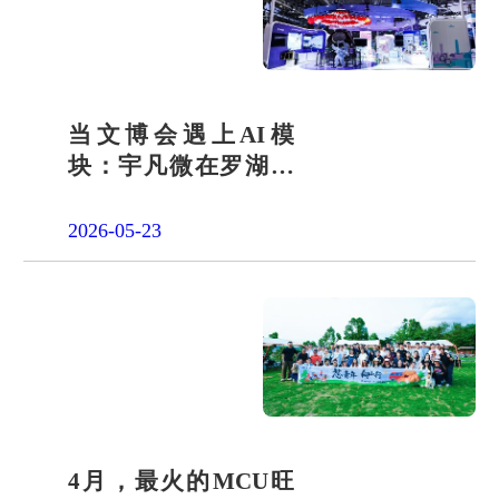
当文博会遇上AI模
块：宇凡微在罗湖展
团交出“文化+科技”新
答卷
2026-05-23
4月，最火的MCU旺