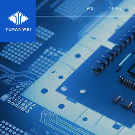
首页
合封芯片