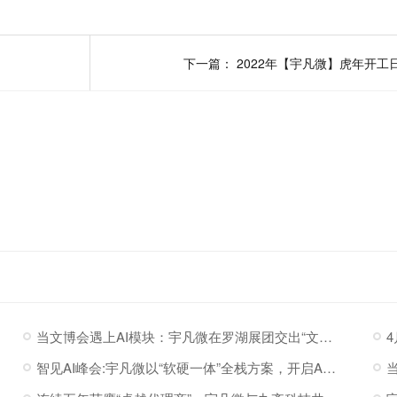
下一篇：
2022年【宇凡微】虎年开工
当文博会遇上AI模块：宇凡微在罗湖展团交出“文化+科技”新答卷
智见AI峰会:宇凡微以“软硬一体”全栈方案，开启AI硬件落地加速度