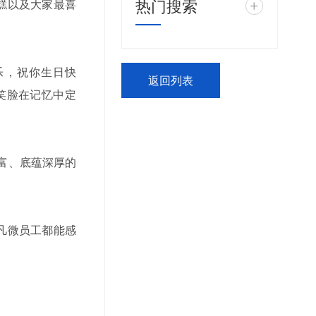
热门搜索
糕以及大家最喜
+
乐，祝你生日快
返回列表
笑脸在记忆中定
富、底蕴深厚的
凡微员工都能感