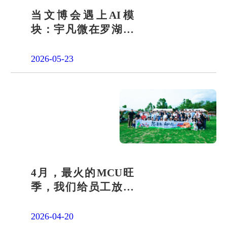
当文博会遇上AI模
块：宇凡微在罗湖展
团交出“文化+科技”新
答卷
2026-05-23
4月，最火的MCU旺
季，我们给员工放了
一天"山假"
2026-04-20