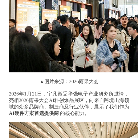
▲
图片来源：2026雨果大会
2026年1月21日，宇凡微
受
华强电子产业研究所邀
请，
亮相
2026雨果大会AI科创爆品展区，向来自跨境出海领
域的众多品牌商、制造商及行业伙伴，展示了我们作为
AI硬件方案首选
提供商
的核心能力。