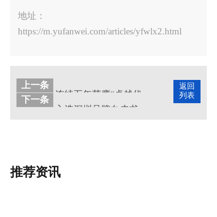
地址：
https://m.yufanwei.com/articles/yfwlx2.html
上一条
返回
连续五年荣膺“卓越代理商”，宇凡微与九齐科技共赴新程
列表
下一条
入选深圳品牌白皮书！宇凡微：以“技术平权”之心，与深圳共赴AI
推荐资讯