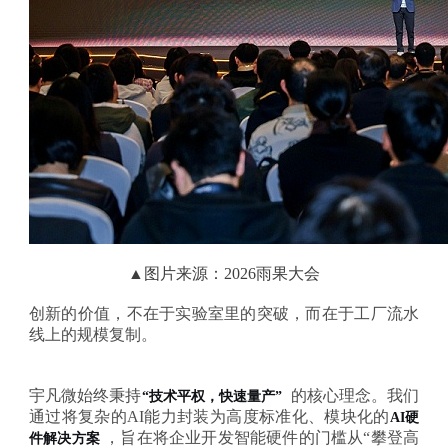
▲
图片来源：2026雨果大会
创新的价值，不在于实验室里的突破，而在于工厂流水
线上的规模复制。
宇凡微始终秉持
的核心理念。我们
“技术平权，快速量产”
通过将复杂的AI能力封装为高度标准化、模块化的
AI硬
，旨在将企业开发智能硬件的门槛从
“攀登高
件解决方案