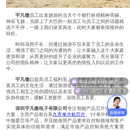
宇凡微
员工出发旅游的当天个个都打扮得精神亮丽、
神采飞扬，当踏上了大巴的一刻员工与员工之间的话题就
说个不停，一路上我们谈笑风生，此时大家都表现格外的
轻松。
时间虽然不长，但通过旅游不仅丰富了员工的业余生
活，增强了部门之间的沟通协作，让大家融入这个大家庭
更加和谐，从而更好的提升了企业的凝聚力，充分展现了
公司的团队精神，让大家以更高的热情投入到以后的工作
中。
可以介绍下你们的产品么？
宇凡微
以提高员工福利至上，不断提高员工福利。丰
富员工的文化生活，通过旅游促进员工间的相互了解，增
你们是怎么收费的呢？
强员工相互之间的团结以及友谊，加强团队的凝聚力和团
队协作能力，缓解工资疲劳，深得员工喜爱。
深圳宇凡微电子有限公司
专注智能产品芯片设计开发
方案，主营产品有台系
九齐单片机芯片
、YF单片机芯片、
中微爱芯等产品，并且能按照产品要求在控制领域帮客户
实现具体的功能和需求，满足市场产品控制系统方案需