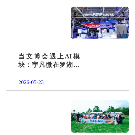
当文博会遇上AI模
块：宇凡微在罗湖展
团交出“文化+科技”新
答卷
2026-05-23