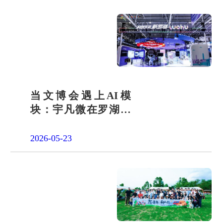
当文博会遇上AI模
块：宇凡微在罗湖展
团交出“文化+科技”新
答卷
2026-05-23