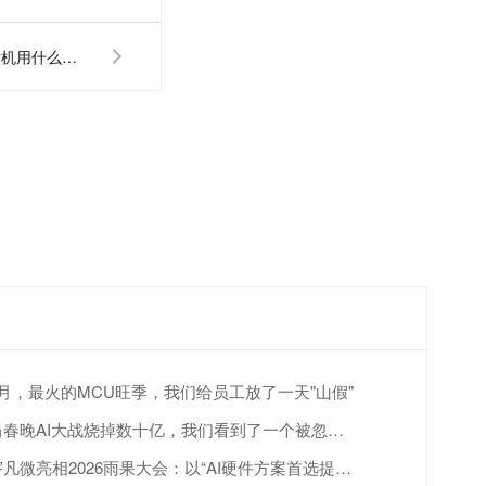
单片机仿真软件有哪些？单片机用什么仿真
4月，最火的MCU旺季，我们给员工放了一天"山假"
当春晚AI大战烧掉数十亿，我们看到了一个被忽视的真相
宇凡微亮相2026雨果大会：以“AI硬件方案首选提供商”赋能跨境出海