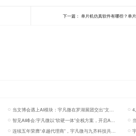
下一篇：
当文博会遇上AI模块：宇凡微在罗湖展团交出“文化+科技”新答卷
智见AI峰会:宇凡微以“软硬一体”全栈方案，开启AI硬件落地加速度
连续五年荣膺“卓越代理商”，宇凡微与九齐科技共赴新程