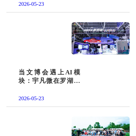
2026-05-23
当文博会遇上AI模
块：宇凡微在罗湖展
团交出“文化+科技”新
答卷
2026-05-23